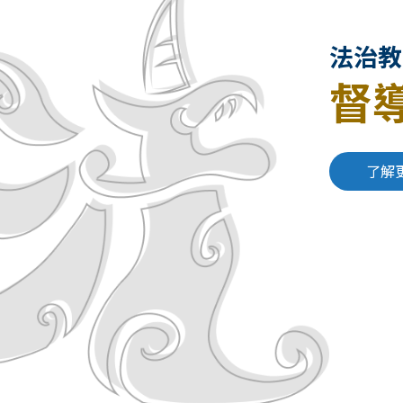
法治教
督
了解