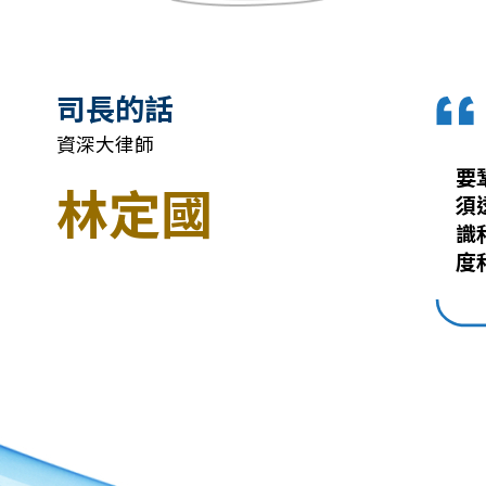
司長的話
資深大律師
要
林定國
須
識
度