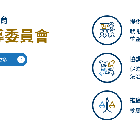
育
提
導委員會
就
並
協
更多
促
法
推
考